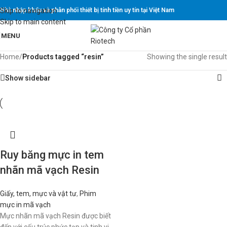
Skip to navigation
Nhà nhập khẩu và phân phối thiết bị tính tiền uy tín tại Việt Nam
Skip to main content
MENU
Home
/
Products tagged “resin”
Showing the single result
Show sidebar
Ruy băng mực in tem
nhãn mã vạch Resin
Giấy, tem, mực và vật tư
,
Phim
mực in mã vạch
Mực nhãn mã vạch Resin được biết