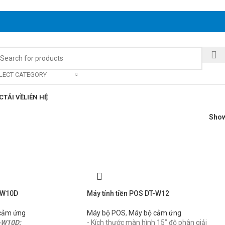
LECT CATEGORY
C
TẢI VỀ
LIÊN HỆ
Sho
T-W10D
Máy tính tiền POS DT-W12
cảm ứng
Máy bộ POS
,
Máy bộ cảm ứng
T-W10D:
- Kích thước màn hình 15” độ phân giải