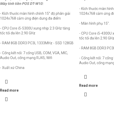
Máy tính tiền POS DT-W10:
- Kích thước màn hình
- Kích thước màn hình chính 15” độ phân giải
1024x768 cảm ứng đi
1024x768 cảm ứng điện dung đa điểm
- Màn hình phụ 15".
- CPU Core i5-5300U xung nhịp 2.3 GHz tăng
tốc tối đa lên 2.90 GHz
- CPU Core i5-4300U x
tốc tối đa lên 2.90 GHz
- RAM 8GB DDR3 PC3L 1333MHz - SSD 128GB
- RAM 8GB DDR3 PC3
- Cổng kết nối: 7 cổng USB, COM, VGA, MIC,
Audio Out, cổng mạng RJ45, Wifi
- Cổng kết nối: 7 cổn
Audio Out, cổng mạng 
- Xuất xứ China
Read more
Read more