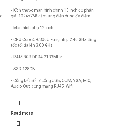
- Kích thước màn hình chính 15 inch độ phân
ng
giải 1024x768 cảm ứng điện dung đa điểm
- Màn hình phụ 12 inch
- CPU Core i5-6300U xung nhịp 2.40 GHz tăng
tốc tối đa lên 3.00 GHz
- RAM 8GB DDR4 2133MHz
- SSD 128GB
- Cổng kết nối: 7 cổng USB, COM, VGA, MIC,
Audio Out, cổng mạng RJ45, Wifi
Read more