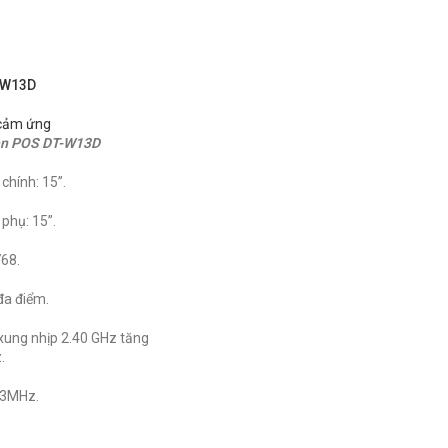
T-W13D
cảm ứng
iền POS DT-W13D
chính: 15”.
phụ: 15”.
768.
đa điểm.
xung nhịp 2.40 GHz tăng
.
33MHz.