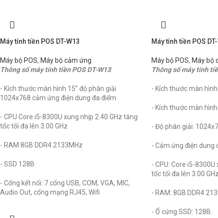
Máy tính tiền POS DT-W13
Máy tính tiền POS D
Máy bộ POS
,
Máy bộ cảm ứng
Máy bộ POS
,
Máy bộ 
Thông số máy tính tiền POS DT-W13
Thông số máy tính t
- Kích thước màn hình 15” độ phân giải
- Kích thước màn hình 
1024x768 cảm ứng điện dung đa điểm
- Kích thước màn hình 
- CPU Core i5-8300U xung nhịp 2.40 GHz tăng
tốc tối đa lên 3.00 GHz
- Độ phân giải: 1024x
- RAM 8GB DDR4 2133MHz
- Cảm ứng điện dung 
- SSD 128B
- CPU: Core i5-8300U 
tốc tối đa lên 3.00 GHz
- Cổng kết nối: 7 cổng USB, COM, VGA, MIC,
Audio Out, cổng mạng RJ45, Wifi
- RAM: 8GB DDR4 21
- Ổ cứng SSD: 128B.