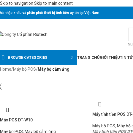
Skip to navigation
Skip to main content
hà nhập khẩu và phân phối thiết bị tính tiền uy tín tại Việt Nam
SE
BROWSE CATEGORIES
TRANG CHỦ
GIỚI THIỆU
TIN TỨ
Home
/
Máy bộ POS
/
Máy bộ cảm ứng
Máy tính tiền POS D
Máy POS DT-W10
Máy bộ POS
,
Máy bộ 
Máy bộ POS
,
Máy bộ cảm ứng
Máy tính tiền POS D