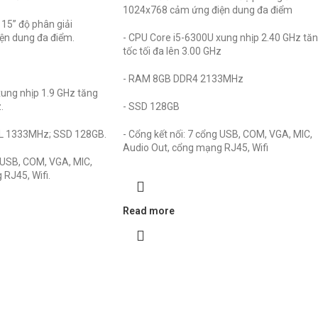
1024x768 cảm ứng điện dung đa điểm
 15” độ phân giải
ện dung đa điểm.
- CPU Core i5-6300U xung nhịp 2.40 GHz tă
tốc tối đa lên 3.00 GHz
- RAM 8GB DDR4 2133MHz
ung nhịp 1.9 GHz tăng
.
- SSD 128GB
L 1333MHz; SSD 128GB.
- Cổng kết nối: 7 cổng USB, COM, VGA, MIC,
Audio Out, cổng mạng RJ45, Wifi
g USB, COM, VGA, MIC,
RJ45, Wifi.
Read more