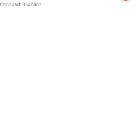
Chính sách Bảo hành
Chính sách Đổi trả hàng
Chính sách Bảo mật
VỀ CHÚNG TÔI
Giới thiệu
Tin tức
Tải về
ĐĂNG KÝ NHẬN TIN
Để luôn cập nhật thông tin mới từ chúng tôi. Hãy đăng ký nhận tin.
Đơn vị chủ quản: