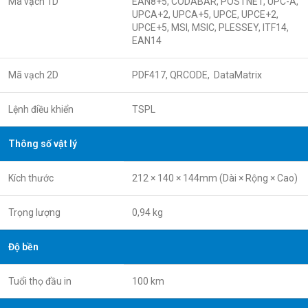
Mã vạch 1D
EAN8+5, CODABAR, POSTNET, UPC-A,
UPCA+2, UPCA+5, UPCE, UPCE+2,
UPCE+5, MSI, MSIC, PLESSEY, ITF14,
EAN14
Mã vạch 2D
PDF417, QRCODE, DataMatrix
Lệnh điều khiển
TSPL
Thông số vật lý
Kích thước
212 × 140 × 144mm (Dài × Rộng × Cao)
Trọng lượng
0,94 kg
Độ bền
Tuổi thọ đầu in
100 km