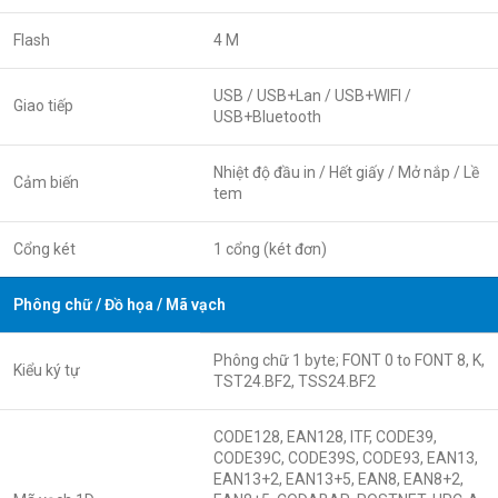
Flash
4 M
USB / USB+Lan / USB+WIFI /
Giao tiếp
USB+Bluetooth
Nhiệt độ đầu in / Hết giấy / Mở nắp / Lề
Cảm biến
tem
Cổng két
1 cổng (két đơn)
Phông chữ / Đồ họa / Mã vạch
Phông chữ 1 byte; FONT 0 to FONT 8, K,
Kiểu ký tự
TST24.BF2, TSS24.BF2
CODE128, EAN128, ITF, CODE39,
CODE39C, CODE39S, CODE93, EAN13,
EAN13+2, EAN13+5, EAN8, EAN8+2,