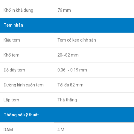
Khổ in khả dụng
76 mm
Tem nhãn
Kiểu tem
Tem có keo dính sẵn
Khổ tem
20~82 mm
Độ dày tem
0,06 ~ 0,19 mm
Đường kính cuộn tem
Tối đa 82 mm
Lắp tem
Thả thẳng
Thông số kỹ thuật
RAM
4 M