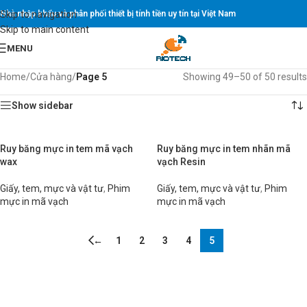
Skip to navigation
Nhà nhập khẩu và phân phối thiết bị tính tiền uy tín tại Việt Nam
Skip to main content
MENU
Home
/
Cửa hàng
/
Page 5
Showing 49–50 of 50 results
Show sidebar
Ruy băng mực in tem mã vạch
Ruy băng mực in tem nhãn mã
wax
vạch Resin
Giấy, tem, mực và vật tư
,
Phim
Giấy, tem, mực và vật tư
,
Phim
mực in mã vạch
mực in mã vạch
←
1
2
3
4
5